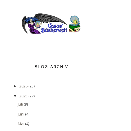
BLOG-ARCHIV
2026
(23)
►
2025
(27)
▼
Juli
(9)
Juni
(4)
Mai
(4)