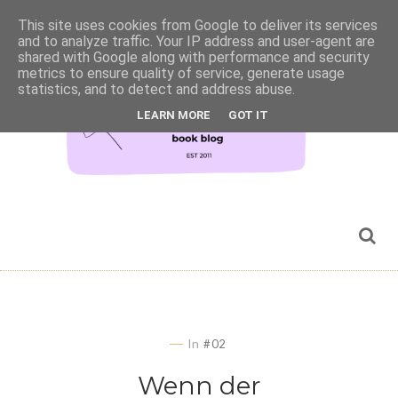
This site uses cookies from Google to deliver its services
and to analyze traffic. Your IP address and user-agent are
shared with Google along with performance and security
metrics to ensure quality of service, generate usage
statistics, and to detect and address abuse.
LEARN MORE
GOT IT
In
#02
Wenn der