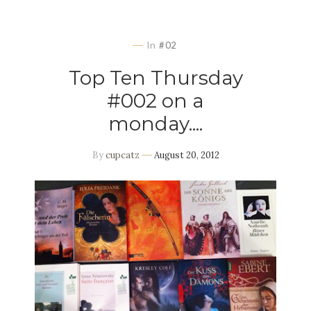
In
#02
Top Ten Thursday
#002 on a
monday....
By
cupcatz
August 20, 2012