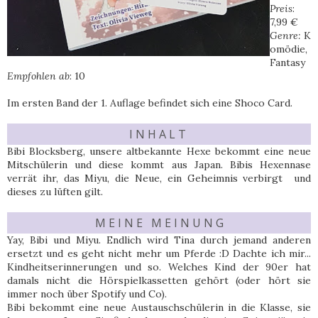
Preis
:
7,99 €
Genre:
K
omödie,
Fantasy
Empfohlen ab
: 10
Im ersten Band der 1. Auflage befindet sich eine Shoco Card.
I N H A L T
Bibi Blocksberg, unsere altbekannte Hexe bekommt eine neue
Mitschülerin und diese kommt aus Japan. Bibis Hexennase
verrät ihr, das Miyu, die Neue, ein Geheimnis verbirgt und
dieses zu lüften gilt.
M E I N E M E I N U N G
Yay, Bibi und Miyu. Endlich wird Tina durch jemand anderen
ersetzt und es geht nicht mehr um Pferde :D Dachte ich mir...
Kindheitserinnerungen und so. Welches Kind der 90er hat
damals nicht die Hörspielkassetten gehört (oder hört sie
immer noch über Spotify und Co).
Bibi bekommt eine neue Austauschschülerin in die Klasse, sie