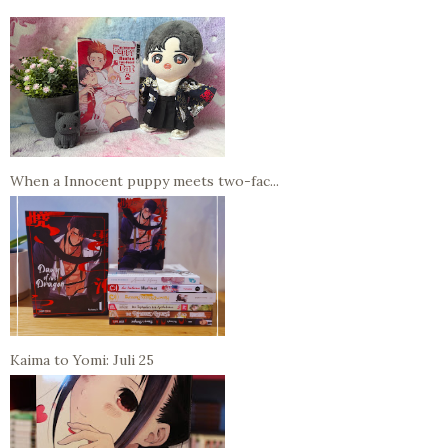
When a Innocent puppy meets two-fac...
Kaima to Yomi: Juli 25