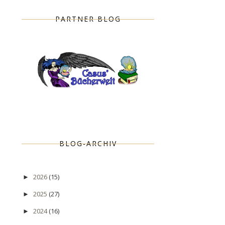
PARTNER BLOG
BLOG-ARCHIV
2026
(15)
►
2025
(27)
►
2024
(16)
►