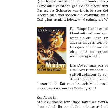
getreten ist, wurde ihr Leben bunter, lus
Katze auch versteht, gab sie ihr einen Oh
Das ist das Schönste was ich in letzter Zei
Necken sich und stellen die Wohnung auf d
Kathy hat es nicht leicht, wird ständig als 
Die Hauptcharaktere si
Minni mit und man hass
wenn sie die Siegel P
angenehm gehalten. Pri
Das ganze Buch war du
eine sehr interessa
überflüssig wirkte!
Das Cover finde ich a
alte Cover anschaut..
stilvoll gehalten. So s
dem Cover Minni und K
besser da die Katze mehr nach Minni aussi
verrät, also warum das Wichtig ist :D
Zur Autorin:
Andrea Schacht war lange Jahre als Wirts
dann jedoch ihren seit Jugendtagen gehegt