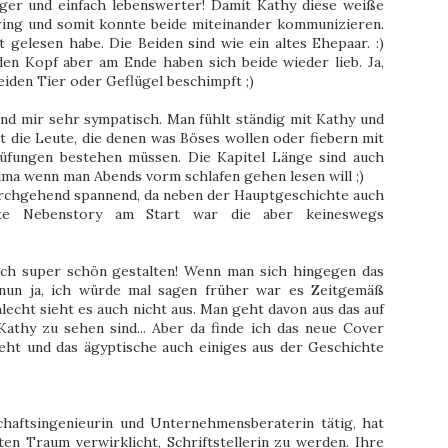
tiger und einfach lebenswerter! Damit Kathy diese weiße
rring und somit konnte beide miteinander kommunizieren.
t gelesen habe. Die Beiden sind wie ein altes Ehepaar. :)
en Kopf aber am Ende haben sich beide wieder lieb. Ja,
Weiden Tier oder Geflügel beschimpft ;)
nd mir sehr sympatisch. Man fühlt ständig mit Kathy und
t die Leute, die denen was Böses wollen oder fiebern mit
rüfungen bestehen müssen. Die Kapitel Länge sind auch
ma wenn man Abends vorm schlafen gehen lesen will ;)
rchgehend spannend, da neben der Hauptgeschichte auch
nte Nebenstory am Start war die aber keineswegs
uch super schön gestalten! Wenn man sich hingegen das
. nun ja, ich würde mal sagen früher war es Zeitgemäß
chlecht sieht es auch nicht aus. Man geht davon aus das auf
athy zu sehen sind... Aber da finde ich das neue Cover
eht und das ägyptische auch einiges aus der Geschichte
chaftsingenieurin und Unternehmensberaterin tätig, hat
en Traum verwirklicht, Schriftstellerin zu werden. Ihre