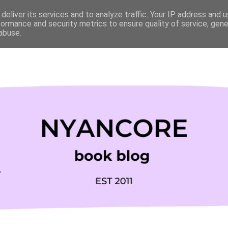
deliver its services and to analyze traffic. Your IP address and 
formance and security metrics to ensure quality of service, gen
abuse.