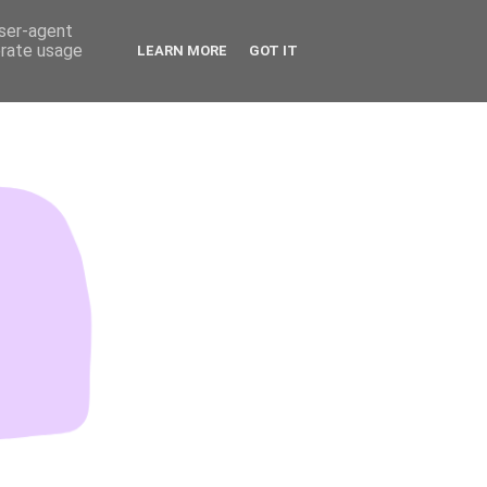
user-agent
erate usage
LEARN MORE
GOT IT