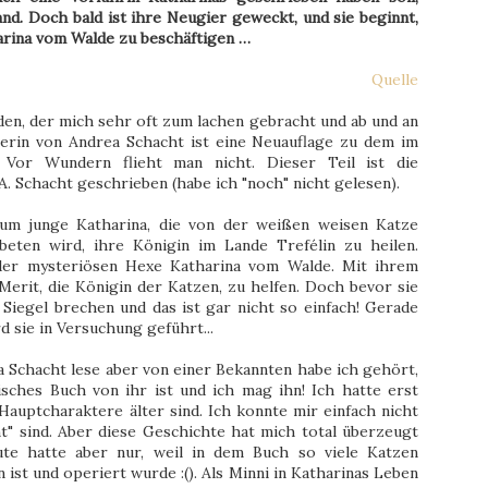
nd. Doch bald ist ihre Neugier geweckt, und sie beginnt,
arina vom Walde zu beschäftigen …
Quelle
en, der mich sehr oft zum lachen gebracht und ab und an
gerin von Andrea Schacht ist eine Neuauflage zu dem im
Vor Wundern flieht man nicht. Dieser Teil ist die
. Schacht geschrieben (habe ich "noch" nicht gelesen).
 um junge Katharina, die von der weißen weisen Katze
ebeten wird, ihre Königin im Lande Trefélin zu heilen.
 der mysteriösen Hexe Katharina vom Walde. Mit ihrem
 Merit, die Königin der Katzen, zu helfen. Doch bevor sie
 Siegel brechen und das ist gar nicht so einfach! Gerade
d sie in Versuchung geführt...
a Schacht lese aber von einer Bekannten habe ich gehört,
isches Buch von ihr ist und ich mag ihn! Ich hatte erst
Hauptcharaktere älter sind. Ich konnte mir einfach nicht
nt" sind. Aber diese Geschichte hat mich total überzeugt
te hatte aber nur, weil in dem Buch so viele Katzen
t und operiert wurde :(). Als Minni in Katharinas Leben