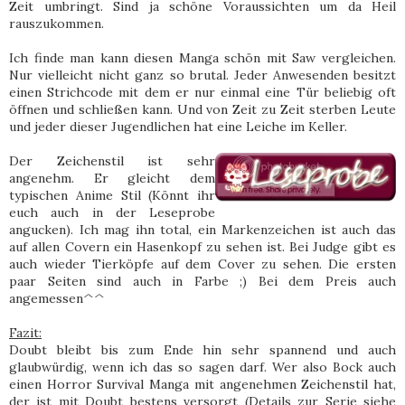
Zeit umbringt. Sind ja schöne Voraussichten um da Heil
rauszukommen.
Ich finde man kann diesen Manga schön mit Saw vergleichen.
Nur vielleicht nicht ganz so brutal. Jeder Anwesenden besitzt
einen Strichcode mit dem er nur einmal eine Tür beliebig oft
öffnen und schließen kann. Und von Zeit zu Zeit sterben Leute
und jeder dieser Jugendlichen hat eine Leiche im Keller.
Der Zeichenstil ist sehr
angenehm. Er gleicht dem
typischen Anime Stil (Könnt ihr
euch auch in der Leseprobe
angucken). Ich mag ihn total, ein Markenzeichen ist auch das
auf allen Covern ein Hasenkopf zu sehen ist. Bei Judge gibt es
auch wieder Tierköpfe auf dem Cover zu sehen. Die ersten
paar Seiten sind auch in Farbe ;) Bei dem Preis auch
angemessen^^
Fazit:
Doubt bleibt bis zum Ende hin sehr spannend und auch
glaubwürdig, wenn ich das so sagen darf. Wer also Bock auch
einen Horror Survival Manga mit angenehmen Zeichenstil hat,
der ist mit Doubt bestens versorgt (Details zur Serie siehe