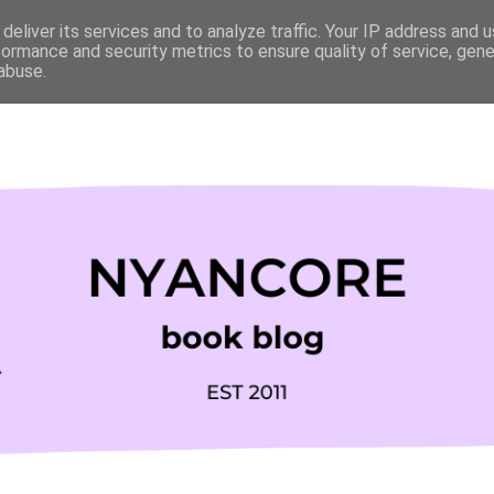
deliver its services and to analyze traffic. Your IP address and 
formance and security metrics to ensure quality of service, gen
abuse.