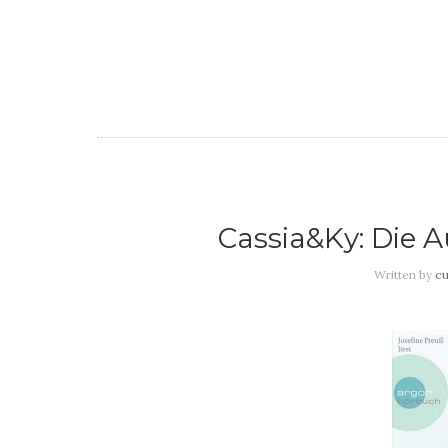
Cassia&Ky: Die 
Written by
cu