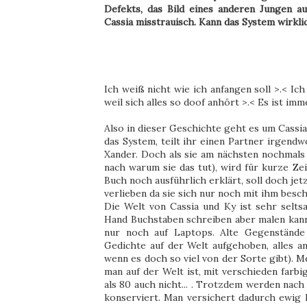
Defekts, das Bild eines anderen Jungen au
Cassia misstrauisch. Kann das System wirklic
Ich weiß nicht wie ich anfangen soll >.< Ic
weil sich alles so doof anhört >.< Es ist i
Also in dieser Geschichte geht es um Cassia
das System, teilt ihr einen Partner irgendw
Xander. Doch als sie am nächsten nochmals ü
nach warum sie das tut), wird für kurze Zei
Buch noch ausführlich erklärt, soll doch jetz
verlieben da sie sich nur noch mit ihm besch
Die Welt von Cassia und Ky ist sehr selt
Hand Buchstaben schreiben aber malen kann
nur noch auf Laptops. Alte Gegenstände
Gedichte auf der Welt aufgehoben, alles an
wenn es doch so viel von der Sorte gibt). M
man auf der Welt ist, mit verschieden farbi
als 80 auch nicht... . Trotzdem werden n
konserviert. Man versichert dadurch ewig le