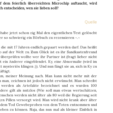
f dem feierlich überreichten Microchip auftaucht, wird
h entscheiden, wen sie lieben soll?
Quelle
h habe jetzt schon zig Mal den eigentlichen Text gelöscht
mmer so schwierig ein Hörbuch zu rezensieren ~.~
 die mit 17 Jahren endlich gepaart werden darf. Das heißt
o auf der Welt zu. Zum Glück ist es ihr Sandkastenfreund
berprüfen wollte wer ihr Partner ist (fragt lieber nicht
t ein Anderer eingeblendet. Ky, eine Abnormalie (wird im
t mysteriös klingen ;)). Und nun fängt sie an, sich in Ky zu
äftigt.
sam, meiner Meinung nach. Man kann nicht mehr mit der
 man, zeichnen ist jedoch nicht erwünscht. Man schreibt
 werden als Artefakte bezeichnet und es wurden 100
dere gilt als nutzlos (Wie soll man etwas wertschätzen,
enschen werden nicht älter als 80 weil die Regierung seit
gen Pillen versorgt wird. Man wird nicht krank aber älter
ach dem Tod Gewebeproben von dem Toten entnommen und
ben zu können. Naja, das nun mal als kleiner Einblick in