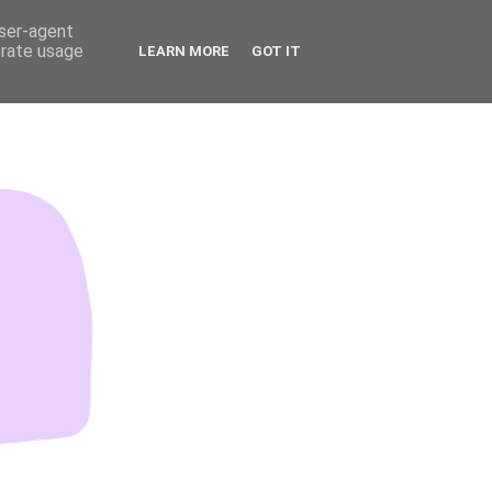
user-agent
erate usage
LEARN MORE
GOT IT