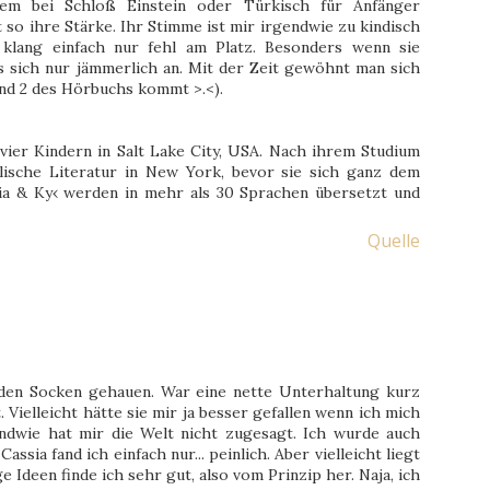
rem bei Schloß Einstein oder Türkisch für Anfänger
ht so ihre Stärke. Ihr Stimme ist mir irgendwie zu kindisch
klang einfach nur fehl am Platz. Besonders wenn sie
s sich nur jämmerlich an. Mit der Zeit gewöhnt man sich
and 2 des Hörbuchs kommt >.<).
ier Kindern in Salt Lake City, USA. Nach ihrem Studium
lische Literatur in New York, bevor sie sich ganz dem
a & Ky‹ werden in mehr als 30 Sprachen übersetzt und
Quelle
s den Socken gehauen. War eine nette Unterhaltung kurz
 Vielleicht hätte sie mir ja besser gefallen wenn ich mich
dwie hat mir die Welt nicht zugesagt. Ich wurde auch
ssia fand ich einfach nur... peinlich. Aber vielleicht liegt
e Ideen finde ich sehr gut, also vom Prinzip her. Naja, ich