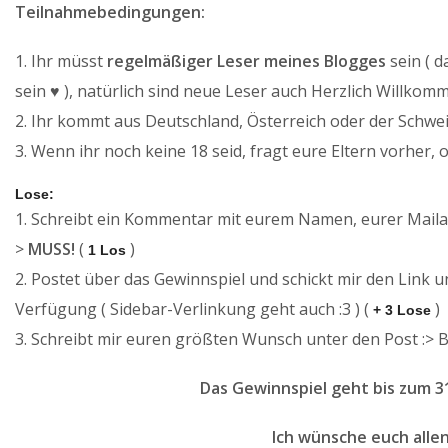
Teilnahmebedingungen:
1. Ihr müsst
regelmäßiger Leser meines Blogges
sein ( d
sein
♥
), natürlich sind neue Leser auch Herzlich Willkomm
2. Ihr kommt aus
Deutschland, Österreich oder der Schwe
3. Wenn ihr noch keine
18
seid, fragt eure Eltern vorher, 
Lose:
1. Schreibt ein Kommentar mit
eurem Namen
, eurer
Maila
>
MUSS!
(
)
1 Los
2. Postet über das Gewinnspiel und schickt mir den Link un
Verfügung ( Sidebar-Verlinkung geht auch :3 ) (
)
+ 3 Lose
3. Schreibt mir euren größten Wunsch unter den Post :> 
Das Gewinnspiel geht bis zum 31
Ic
h wünsche euch allen 