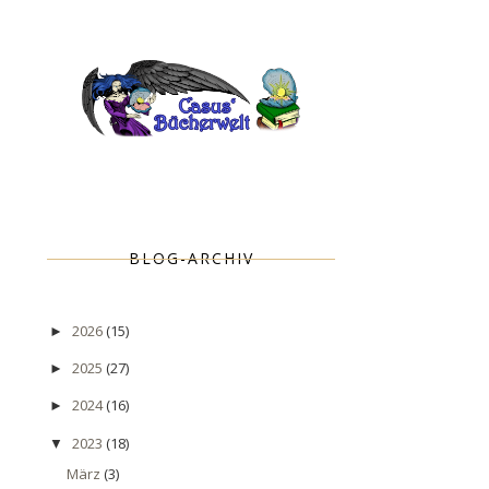
BLOG-ARCHIV
2026
(15)
►
2025
(27)
►
2024
(16)
►
2023
(18)
▼
März
(3)