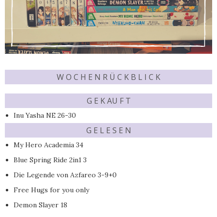
W O C H E N R Ü C K B L I C K
G E K AU F T
Inu Yasha NE 26-30
G E L E S E N
My Hero Academia 34
Blue Spring Ride 2in1 3
Die Legende von Azfareo 3-9+0
Free Hugs for you only
Demon Slayer 18