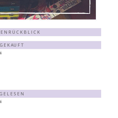
E N R Ü C K B L I C K
G E K AU F T
4
G E L E S E N
4