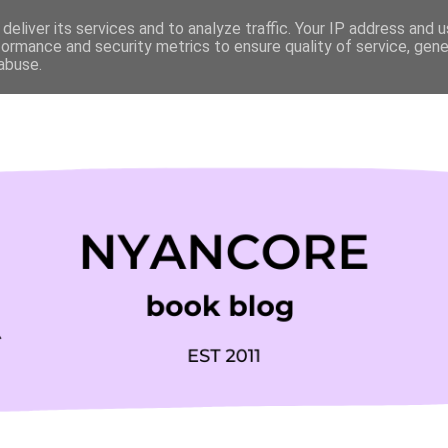
deliver its services and to analyze traffic. Your IP address and 
formance and security metrics to ensure quality of service, gen
abuse.