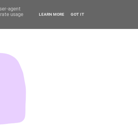
user-agent
erate usage
LEARN MORE
GOT IT