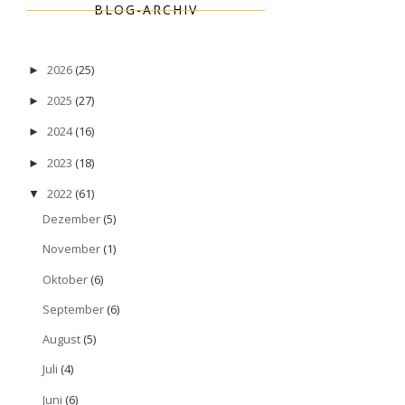
BLOG-ARCHIV
2026
(25)
►
2025
(27)
►
2024
(16)
►
2023
(18)
►
2022
(61)
▼
Dezember
(5)
November
(1)
Oktober
(6)
September
(6)
August
(5)
Juli
(4)
Juni
(6)