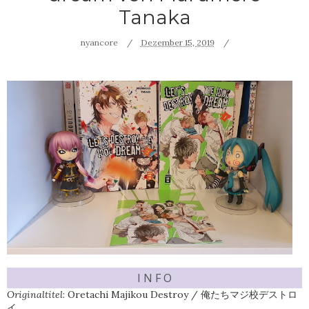
Tanaka
nyancore
Dezember 15, 2019
I N F O
Originaltitel
: Oretachi Majikou Destroy / 俺たちマジ校デストロ
イ