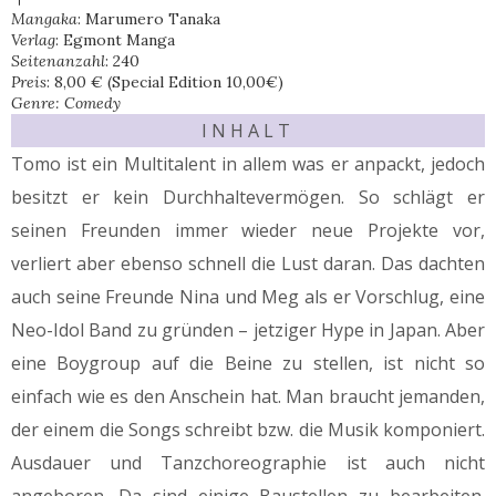
Mangaka
: Marumero Tanaka
Verlag
: Egmont Manga
Seitenanzahl
: 240
Preis
: 8,00 € (Special Edition 10,00€)
Genre: Comedy
I N H A L T
Tomo ist ein Multitalent in allem was er anpackt, jedoch
besitzt er kein Durchhaltevermögen. So schlägt er
seinen Freunden immer wieder neue Projekte vor,
verliert aber ebenso schnell die Lust daran. Das dachten
auch seine Freunde Nina und Meg als er Vorschlug, eine
Neo-Idol Band zu gründen – jetziger Hype in Japan. Aber
eine Boygroup auf die Beine zu stellen, ist nicht so
einfach wie es den Anschein hat. Man braucht jemanden,
der einem die Songs schreibt bzw. die Musik komponiert.
Ausdauer und Tanzchoreographie ist auch nicht
angeboren. Da sind einige Baustellen zu bearbeiten.