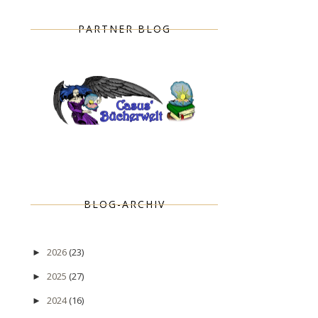
PARTNER BLOG
BLOG-ARCHIV
2026
(23)
►
2025
(27)
►
2024
(16)
►