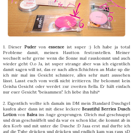
1. Dieser
Puder
von
essence
ist super :) Ich habe ja total
Probleme damit, meinen Hautton festzustellen. Meiner
wechselt sehr gerne wenn die Sonne mal rauskommt und auch
wieder geht O.o Ja, ist super strange aber was ich eigentlich
damit sagen will ist, das er nach allen Schichten an Make up die
ich mir mal ins Gesicht schmiere, alles sehr matt aussehen
lässt. Lasst euch vom weiß nicht irritieren. Ihr bekommt kein
Geisha Gesicht oder werdet zur zweiten Bella. Er hält einfach
nur euer Gesicht "beisammen". Ich liebe ihn hihi*
2. Eigentlich wollte ich damals im DM mein Standard Duschgel
kaufen aber dann ist mit diese leckere
Beautiful Berries Dusch
Lotion
von
Balea
ins Auge gesprungen. Gleich mal geschnappt
und dran geschnüffelt und da war es schon klar, die kommt ab in
den Korb und mit unter die Dusche :D Jaaa erst mal durfte ich
auf die Tube drücken und drücken und endlich kam was raus xD