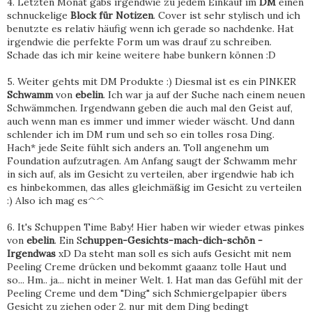
4. Letzten Monat gabs irgendwie zu jedem Einkauf im
DM
einen
schnuckelige
Block für Notizen
. Cover ist sehr stylisch und ich
benutzte es relativ häufig wenn ich gerade so nachdenke. Hat
irgendwie die perfekte Form um was drauf zu schreiben.
Schade das ich mir keine weitere habe bunkern können :D
5. Weiter gehts mit DM Produkte :) Diesmal ist es ein PINKER
Schwamm
von
ebelin
. Ich war ja auf der Suche nach einem neuen
Schwämmchen. Irgendwann geben die auch mal den Geist auf,
auch wenn man es immer und immer wieder wäscht. Und dann
schlender ich im DM rum und seh so ein tolles rosa Ding.
Hach* jede Seite fühlt sich anders an. Toll angenehm um
Foundation aufzutragen. Am Anfang saugt der Schwamm mehr
in sich auf, als im Gesicht zu verteilen, aber irgendwie hab ich
es hinbekommen, das alles gleichmäßig im Gesicht zu verteilen
:) Also ich mag es^^
6. It's Schuppen Time Baby! Hier haben wir wieder etwas pinkes
von
ebelin
. Ein S
chuppen-Gesichts-mach-dich-schön -
Irgendwas
xD Da steht man soll es sich aufs Gesicht mit nem
Peeling Creme drücken und bekommt gaaanz tolle Haut und
so... Hm.. ja... nicht in meiner Welt. 1. Hat man das Gefühl mit der
Peeling Creme und dem "Ding" sich Schmiergelpapier übers
Gesicht zu ziehen oder 2. nur mit dem Ding bedingt