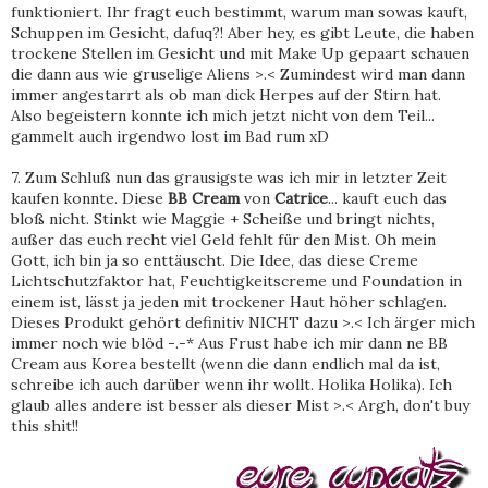
funktioniert. Ihr fragt euch bestimmt, warum man sowas kauft,
Schuppen im Gesicht, dafuq?! Aber hey, es gibt Leute, die haben
trockene Stellen im Gesicht und mit Make Up gepaart schauen
die dann aus wie gruselige Aliens >.< Zumindest wird man dann
immer angestarrt als ob man dick Herpes auf der Stirn hat.
Also begeistern konnte ich mich jetzt nicht von dem Teil...
gammelt auch irgendwo lost im Bad rum xD
7. Zum Schluß nun das grausigste was ich mir in letzter Zeit
kaufen konnte. Diese
BB Cream
von
Catrice
... kauft euch das
bloß nicht. Stinkt wie Maggie + Scheiße und bringt nichts,
außer das euch recht viel Geld fehlt für den Mist. Oh mein
Gott, ich bin ja so enttäuscht. Die Idee, das diese Creme
Lichtschutzfaktor hat, Feuchtigkeitscreme und Foundation in
einem ist, lässt ja jeden mit trockener Haut höher schlagen.
Dieses Produkt gehört definitiv NICHT dazu >.< Ich ärger mich
immer noch wie blöd -.-* Aus Frust habe ich mir dann ne BB
Cream aus Korea bestellt (wenn die dann endlich mal da ist,
schreibe ich auch darüber wenn ihr wollt. Holika Holika). Ich
glaub alles andere ist besser als dieser Mist >.< Argh, don't buy
this shit!!