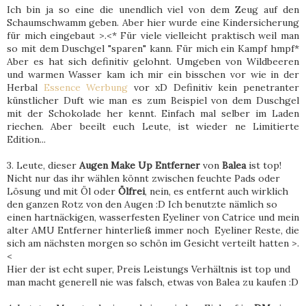
Ich bin ja so eine die unendlich viel von dem Zeug auf den
Schaumschwamm geben. Aber hier wurde eine Kindersicherung
für mich eingebaut >.<* Für viele vielleicht praktisch weil man
so mit dem Duschgel "sparen" kann. Für mich ein Kampf hmpf*
Aber es hat sich definitiv gelohnt. Umgeben von Wildbeeren
und warmen Wasser kam ich mir ein bisschen vor wie in der
Herbal
Essence Werbung
vor xD Definitiv kein penetranter
künstlicher Duft wie man es zum Beispiel von dem Duschgel
mit der Schokolade her kennt. Einfach mal selber im Laden
riechen. Aber beeilt euch Leute, ist wieder ne Limitierte
Edition...
3. Leute, dieser
Augen Make Up Entferner
von
Balea
ist top!
Nicht nur das ihr wählen könnt zwischen feuchte Pads oder
Lösung und mit Öl oder
Ölfrei
, nein, es entfernt auch wirklich
den ganzen Rotz von den Augen :D Ich benutzte nämlich so
einen hartnäckigen, wasserfesten Eyeliner von Catrice und mein
alter AMU Entferner hinterließ immer noch Eyeliner Reste, die
sich am nächsten morgen so schön im Gesicht verteilt hatten >.
<
Hier der ist echt super, Preis Leistungs Verhältnis ist top und
man macht generell nie was falsch, etwas von Balea zu kaufen :D