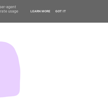
user-agent
erate usage
LEARN MORE
GOT IT