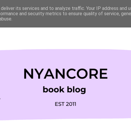
deliver its services and to analyze traffic. Your IP address and 
formance and security metrics to ensure quality of service, gen
abuse.