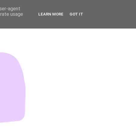
user-agent
erate usage
LEARN MORE
GOT IT