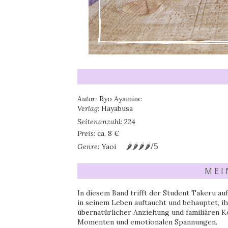
Autor:
Ryo Ayamine
Verlag
: Hayabusa
Seitenanzahl
: 224
Preis
: ca. 8 €
🌶🌶🌶🌶/5
Genre:
Yaoi
M E I
In diesem Band trifft der Student Takeru a
in seinem Leben auftaucht und behauptet, i
übernatürlicher Anziehung und familiären K
Momenten und emotionalen Spannungen.