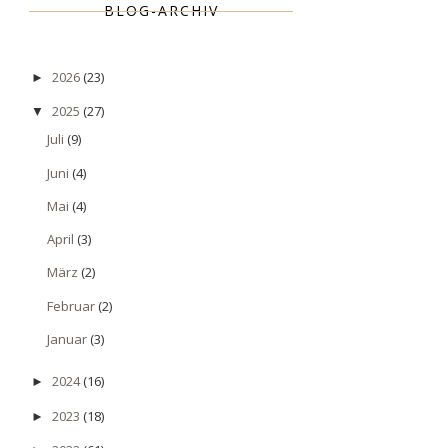
BLOG-ARCHIV
2026
(23)
►
2025
(27)
▼
Juli
(9)
Juni
(4)
Mai
(4)
April
(3)
März
(2)
Februar
(2)
Januar
(3)
2024
(16)
►
2023
(18)
►