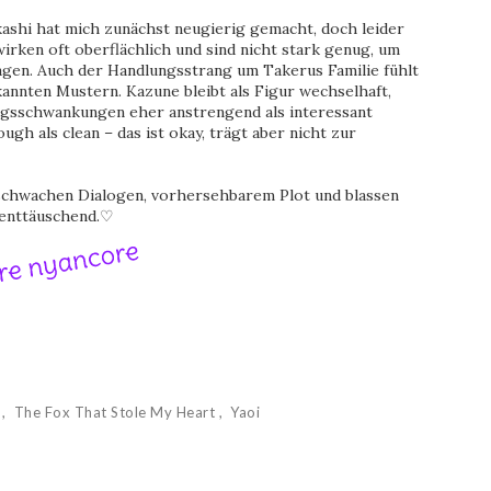
ashi hat mich zunächst neugierig gemacht, doch leider
irken oft oberflächlich und sind nicht stark genug, um
agen. Auch der Handlungsstrang um Takerus Familie fühlt
ekannten Mustern. Kazune bleibt als Figur wechselhaft,
ungsschwankungen eher anstrengend als interessant
ugh als clean – das ist okay, trägt aber nicht zur
 schwachen Dialogen, vorhersehbarem Plot und blassen
h enttäuschend.♡
e
The Fox That Stole My Heart
Yaoi