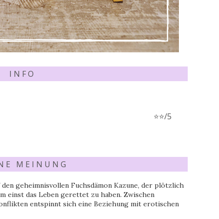
I N F O
⭐⭐/5
 N E M E I N U N G
uf den geheimnisvollen Fuchsdämon Kazune, der plötzlich
hm einst das Leben gerettet zu haben. Zwischen
onflikten entspinnt sich eine Beziehung mit erotischen