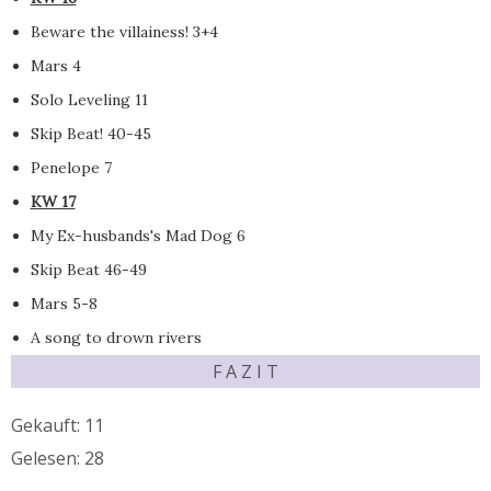
Beware the villainess! 3+4
Mars 4
Solo Leveling 11
Skip Beat! 40-45
Penelope 7
KW 17
My Ex-husbands's Mad Dog 6
Skip Beat 46-49
Mars 5-8
A song to drown rivers
F A Z I T
Gekauft: 11
Gelesen: 28