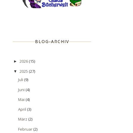
BLOG-ARCHIV
2026
(15)
►
2025
(27)
▼
Juli
(9)
Juni
(4)
Mai
(4)
April
(3)
März
(2)
Februar
(2)