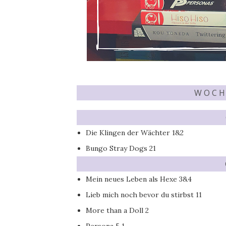
W O C H 
Die Klingen der Wächter 1&2
Bungo Stray Dogs 21
Mein neues Leben als Hexe 3&4
Lieb mich noch bevor du stirbst 11
More than a Doll 2