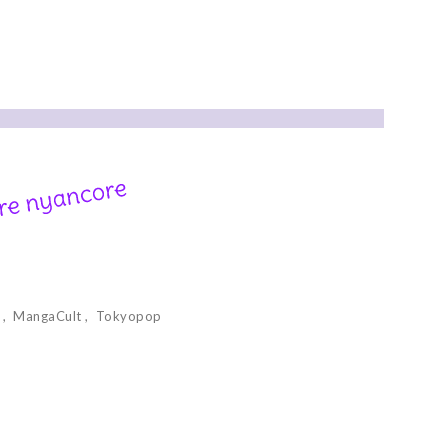
e
MangaCult
Tokyopop