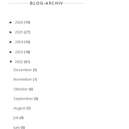
BLOG-ARCHIV
2026
(19)
►
2025
(27)
►
2024
(16)
►
2023
(18)
►
2022
(61)
▼
Dezember
(5)
November
(1)
Oktober
(6)
September
(6)
August
(5)
Juli
(4)
Juni
(6)