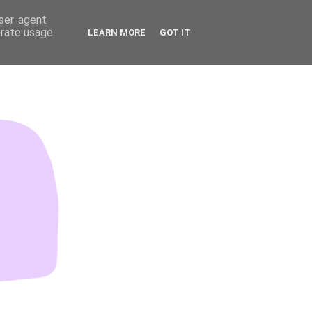
user-agent
erate usage
LEARN MORE
GOT IT