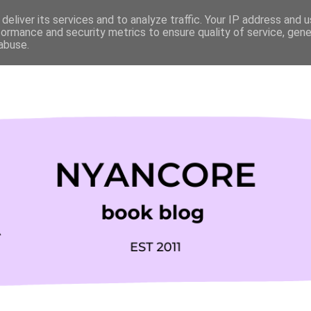
deliver its services and to analyze traffic. Your IP address and 
formance and security metrics to ensure quality of service, gen
abuse.