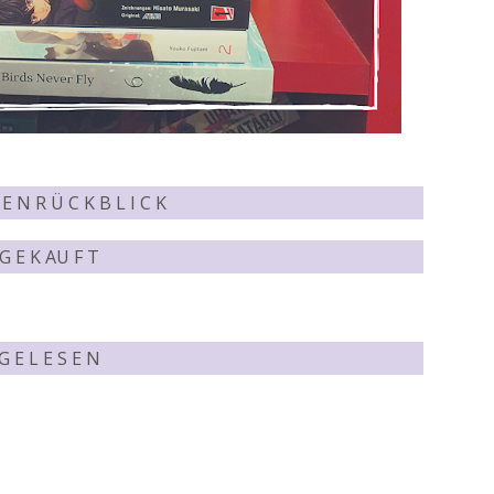
E N R Ü C K B L I C K
G E K AU F T
G E L E S E N