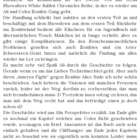
Showalters White Rabbit Chronicles Reihe, in der es wieder um
Ali und Coles Zombie Gang geht.
Die Handlung schließt fast nahtlos an den ersten Teil an und
beschäftigt mit dem Showdown aus dem ersten Teil. Rückkehr
ins Zombieland bedient alle Klischees für ein Jugendbuch mit
übernatürlichen Touch. Mädchen ist in Junge verliebt, aber es
gibt einige Komplikationen. Zu den Zwischenmenschlichen
Problemen gesellen sich auch Zombies und ein toter
Schwestern-Geist hinzu und natürlich die Findung um alles
wieder ins Lot zu bringen.
Es macht sehr viel Spaß Ali durch die Geschichte zu folgen.
Gerade wenn es um das Liebes Techtelmechtel geht. Aber auch
ihren „inneren Fight“ gegen Zombie Alice finde ich sehr schön
beschrieben. Auch kehren die Visionen mit manchen Personen
zurück, leider ist der Weg dorthin so vorhersehbar, das man
sich fremdschämen muss :D Trotzdem isses witzig zu lesen, das
man mit dem Weg recht hat und das befriedigt einen ja doch
schon xD
Die Geschichte wird aus Alis Perspektive erzählt. Am Ende gibt
es nochmal ein Kapitel welches aus Coles Sicht geschrieben
wurde, sozusagen ein Brief. Ansonsten ist das Buch auch sehr
einfach gehalten und die Cliffhanger am Ende jedes Kapitels
nicht so fesselnd wie sie eigentlich sein konnten. Leider muss