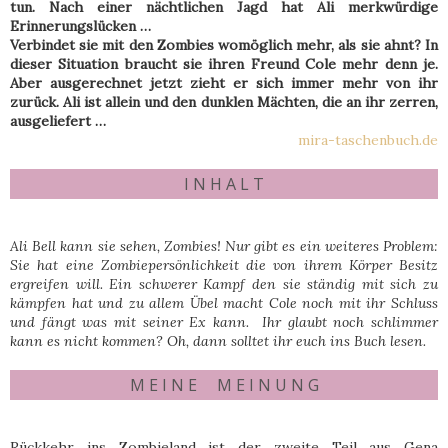
tun. Nach einer nächtlichen Jagd hat Ali merkwürdige
Erinnerungslücken …
Verbindet sie mit den Zombies womöglich mehr, als sie ahnt? In
dieser Situation braucht sie ihren Freund Cole mehr denn je.
Aber ausgerechnet jetzt zieht er sich immer mehr von ihr
zurück. Ali ist allein und den dunklen Mächten, die an ihr zerren,
ausgeliefert …
mira-taschenbuch.de
I N H A L T
Ali Bell kann sie sehen, Zombies! Nur gibt es ein weiteres Problem:
Sie hat eine Zombiepersönlichkeit die von ihrem Körper Besitz
ergreifen will. Ein schwerer Kampf den sie ständig mit sich zu
kämpfen hat und zu allem Übel macht Cole noch mit ihr Schluss
und fängt was mit seiner Ex kann. Ihr glaubt noch schlimmer
kann es nicht kommen? Oh, dann solltet ihr euch ins Buch lesen.
M E I N E M E I N U N G
Rückkehr ins Zombieland ist der zweite Teil aus Gena