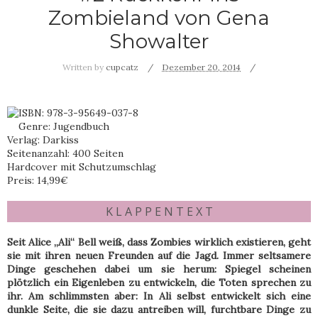
Zombieland von Gena
Showalter
Written by
cupcatz
Dezember 20, 2014
ISBN: 978-3-95649-037-8
Genre: Jugendbuch
Verlag: Darkiss
Seitenanzahl: 400 Seiten
Hardcover mit Schutzumschlag
Preis: 14,99€
K L A P P E N T E X T
Seit Alice „Ali“ Bell weiß, dass Zombies wirklich existieren, geht
sie mit ihren neuen Freunden auf die Jagd. Immer seltsamere
Dinge geschehen dabei um sie herum: Spiegel scheinen
plötzlich ein Eigenleben zu entwickeln, die Toten sprechen zu
ihr. Am schlimmsten aber: In Ali selbst entwickelt sich eine
dunkle Seite, die sie dazu antreiben will, furchtbare Dinge zu