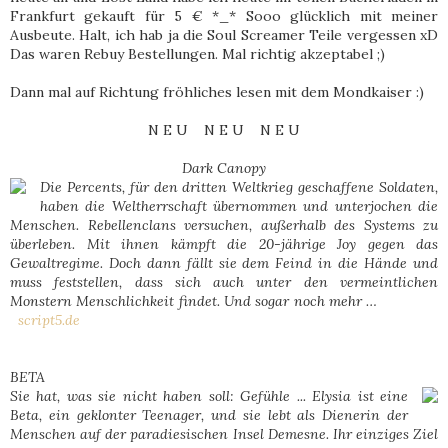
Frankfurt gekauft für 5 € *_* Sooo glücklich mit meiner
Ausbeute. Halt, ich hab ja die Soul Screamer Teile vergessen xD
Das waren Rebuy Bestellungen. Mal richtig akzeptabel ;)
Dann mal auf Richtung fröhliches lesen mit dem Mondkaiser :)
N E U N E U N E U
Dark Canopy
Die Percents, für den dritten Weltkrieg geschaffene Soldaten,
haben die Weltherrschaft übernommen und unterjochen die
Menschen. Rebellenclans versuchen, außerhalb des Systems zu
überleben. Mit ihnen kämpft die 20-jährige Joy gegen das
Gewaltregime. Doch dann fällt sie dem Feind in die Hände und
muss feststellen, dass sich auch unter den vermeintlichen
Monstern Menschlichkeit findet. Und sogar noch mehr …
script5.de
BETA
Sie hat, was sie nicht haben soll: Gefühle ... Elysia ist eine
Beta, ein geklonter Teenager, und sie lebt als Dienerin der
Menschen auf der paradiesischen Insel Demesne. Ihr einziges Ziel