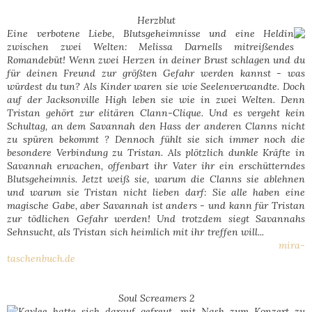
Herzblut
Eine verbotene Liebe, Blutsgeheimnisse und eine Heldin
zwischen zwei Welten: Melissa Darnells mitreißendes
Romandebüt! Wenn zwei Herzen in deiner Brust schlagen und du
für deinen Freund zur größten Gefahr werden kannst - was
würdest du tun? Als Kinder waren sie wie Seelenverwandte. Doch
auf der Jacksonville High leben sie wie in zwei Welten. Denn
Tristan gehört zur elitären Clann-Clique. Und es vergeht kein
Schultag, an dem Savannah den Hass der anderen Clanns nicht
zu spüren bekommt ? Dennoch fühlt sie sich immer noch die
besondere Verbindung zu Tristan. Als plötzlich dunkle Kräfte in
Savannah erwachen, offenbart ihr Vater ihr ein erschütterndes
Blutsgeheimnis. Jetzt weiß sie, warum die Clanns sie ablehnen
und warum sie Tristan nicht lieben darf: Sie alle haben eine
magische Gabe, aber Savannah ist anders - und kann für Tristan
zur tödlichen Gefahr werden! Und trotzdem siegt Savannahs
Sehnsucht, als Tristan sich heimlich mit ihr treffen will...
mira-
taschenbuch.de
Soul Screamers 2
Kaylee hatte sich darauf gefreut, mit Nash zum Konzert zu