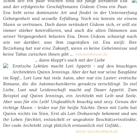
Schon seit ein paar Wochen sind die junge attraktive Eva
und der erfolgreiche Geschäftsmann Gideon Cross ein Paar.
Eva liebt seine dominante Art und findet in der Unterwerfung
Geborgenheit und sexuelle Erfüllung. Noch nie konnte sie einem
Mann so vertrauen. Doch dann verändert Gideon sich, er will sie
immer stärker kontrollieren, und auch die alten Dämonen aus
seiner Vergangenheit belasten Eva. Denn Gideon schweigt nach
wie vor darüber, was ihm zugestoßen ist. Eva weiß: Ihre
Beziehung hat nur eine Zukunft, wenn es keine Geheimnisse und
keine Tabus zwischen ihnen gibt ...
randomhouse.de
... dann klappt's auch mit der Liebe
Erotische Lektüre macht Lori Appetit - auf den knackigen
Architekten Quinn Jennings. Aber der hat nur seine Baupläne
im Kopf... Lori Love hat viele Autos, aber nur ein Laster: erotische
Romane, die die Automechanikerin geradezu verschlingt. So viel
Liebe, Lust und Leidenschaft macht auf Dauer Appetit. Zum
Beispiel auf Quinn Jennings, ein Architekt mit Leib und Seele.
Aber was für ein Leib! Unglaublich knackig und sexy. Genau der
richtige Mann - leider nur für heiße Nächte. Denn mit Liebe hat
Quinn nichts im Sinn. Erst als Lori Drohanrufe bekommt und um
ihr Leben fürchtet, entwickelt er ungeahnte Beschützerinstinkte.
Der coole Architekt zeigt plötzlich erstaunlich viel Gefühl...
mira-taschenbuch.de