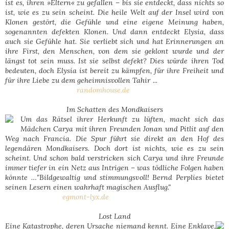
ist es, ihren »Eltern« zu gefallen – bis sie entdeckt, dass nichts so
ist, wie es zu sein scheint. Die heile Welt auf der Insel wird von
Klonen gestört, die Gefühle und eine eigene Meinung haben,
sogenannten defekten Klonen. Und dann entdeckt Elysia, dass
auch sie Gefühle hat. Sie verliebt sich und hat Erinnerungen an
ihre First, den Menschen, von dem sie geklont wurde und der
längst tot sein muss. Ist sie selbst defekt? Dies würde ihren Tod
bedeuten, doch Elysia ist bereit zu kämpfen, für ihre Freiheit und
für ihre Liebe zu dem geheimnisvollen Tahir ...
randomhouse.de
Im Schatten des Mondkaisers
Um das Rätsel ihrer Herkunft zu lüften, macht sich das
Mädchen Carya mit ihren Freunden Jonan und Pitlit auf den
Weg nach Francia. Die Spur führt sie direkt an den Hof des
legendären Mondkaisers. Doch dort ist nichts, wie es zu sein
scheint. Und schon bald verstricken sich Carya und ihre Freunde
immer tiefer in ein Netz aus Intrigen – was tödliche Folgen haben
könnte …"Bildgewaltig und stimmungsvoll! Bernd Perplies bietet
seinen Lesern einen wahrhaft magischen Ausflug."
egmont-lyx.de
Lost Land
Eine Katastrophe, deren Ursache niemand kennt. Eine Enklave,