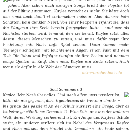
gehen. Aber schon nach wenigen Songs bricht der Popstar tot
auf der Bühne zusammen. Kaylee versteht es nicht. Sie hätte doch
wie sonst auch den Tod vorhersehen müssen! Aber da war kein
Schatten, kein dunkler Nebel. Von einer Reaperin erfährt sie, dass
die Sängerin ihre Seele bereits fortgegeben hatte - und wer als
Nächstes sterben wird. Jemand, den sie kennt.
Kaylee setzt alles
daran, diesen Menschen zu retten, und muss dafür sogar ihre
Beziehung mit Nash aufs Spiel setzen. Denn immer mehr
Teenager schließen mit leuchtenden Augen einen Pakt mit dem
Tod: Für Ruhm und Erfolg verkaufen sie ihre Seelen und nehmen
ewige Qualen in Kauf. Dem muss Kaylee ein Ende setzen. Auch
wenn sie dafür in die Welt der Dämonen muss.
mira-taschenbuch.de
Soul Screamers 3
Kaylee liebt Nash über alles. Und nach allem, was passiert ist,
hätte sie nie geglaubt, dass irgendetwas sie trennen könnte –
bis genau das passiert! An der Schule kursiert eine Droge, aber es
ist keine gewöhnliche: Demon's-H! Eine Substanz aus der anderen
Welt, deren Wirkung verheerend ist. Ein Junge aus Kaylees Schule
stirbt, ein anderer verliert sich im Nebel des Vergessens. Kaylee
und Nash müssen dem Handel mit Demon's-H ein Ende setzen.