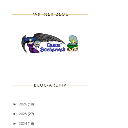
PARTNER BLOG
BLOG-ARCHIV
2026
(19)
►
2025
(27)
►
2024
(16)
►