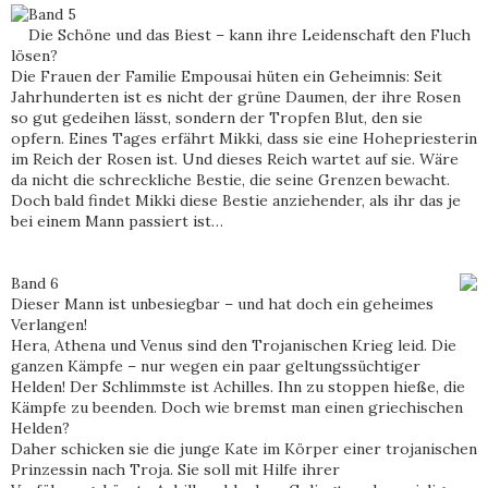
Band 5
Die Schöne und das Biest – kann ihre Leidenschaft den Fluch
lösen?
Die Frauen der Familie Empousai hüten ein Geheimnis: Seit
Jahrhunderten ist es nicht der grüne Daumen, der ihre Rosen
so gut gedeihen lässt, sondern der Tropfen Blut, den sie
opfern. Eines Tages erfährt Mikki, dass sie eine Hohepriesterin
im Reich der Rosen ist. Und dieses Reich wartet auf sie. Wäre
da nicht die schreckliche Bestie, die seine Grenzen bewacht.
Doch bald findet Mikki diese Bestie anziehender, als ihr das je
bei einem Mann passiert ist…
Band 6
Dieser Mann ist unbesiegbar – und hat doch ein geheimes
Verlangen!
Hera, Athena und Venus sind den Trojanischen Krieg leid. Die
ganzen Kämpfe – nur wegen ein paar geltungssüchtiger
Helden! Der Schlimmste ist Achilles. Ihn zu stoppen hieße, die
Kämpfe zu beenden. Doch wie bremst man einen griechischen
Helden?
Daher schicken sie die junge Kate im Körper einer trojanischen
Prinzessin nach Troja. Sie soll mit Hilfe ihrer