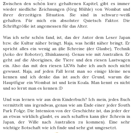
Zwischen den schön kurz gehaltenen Kapitel, gibt es immer
wieder niedliche Zeichnungen (Jörg Mühle) von Wombat und
ihrer derzeitigen Situation. Sie sind in schwarz-weiß
gehalten. Für mich ein absoluter Quietsch Faktor. Die
Schriftgröße ist angemessen für das Alter.
Was ich sehr schön fand, ist, das der Autor dem Leser Japan
bzw. die Kultur näher bringt. Naja, was heißt näher bringt. Er
spricht alles ein wenig an (die Schreine (der Glaube), Technik
(Aoko der Roboter), Shinkansen). Genau wie mit Australien. Er
geht auf die Aborigines, die Tiere und den riesen Lastwagen
ein. Also das mit den riesen LKWs habe ich auch noch nicht
gewusst. Naja, auf jeden Fall lernt man so einige kleine neu
kennen und ich denke das ist auch der Grund, warum die
Hauptfigur ein Wombat ist und kein Koala. Man kennt es nicht
und so lernt man es kennen :D
Und was lernen wir aus dem Kinderbuch? Ich mein, jedes Buch
vermittelt uns irgendwas, genau wie am Ende einer jeder South
Park Folge. Die Intension von der Geschichte ist, das jeder der
an etwas wirklich glaubt, es auch schaffen kann (der Schrein in
Japan, der Wille nach Australien zu kommen). Eine sehr
wichtige Botschaft wie ich finde und sehr gut umgesetzt.