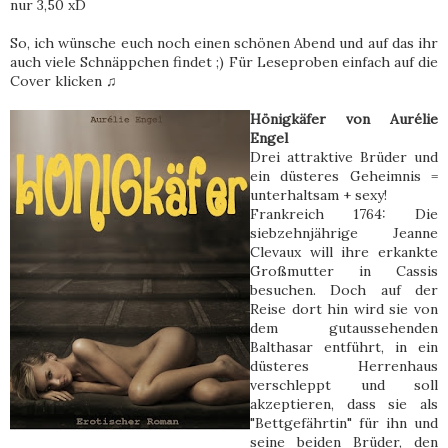
nur 3,50 xD
So, ich wünsche euch noch einen schönen Abend und auf das ihr
auch viele Schnäppchen findet ;) Für Leseproben einfach auf die
Cover klicken ♫
Hönigkäfer von Aurélie
Engel
Drei attraktive Brüder und
ein düsteres Geheimnis =
unterhaltsam + sexy!
Frankreich 1764: Die
siebzehnjährige Jeanne
Clevaux will ihre erkankte
Großmutter in Cassis
besuchen. Doch auf der
Reise dort hin wird sie von
dem gutaussehenden
Balthasar entführt, in ein
düsteres Herrenhaus
verschleppt und soll
akzeptieren, dass sie als
"Bettgefährtin" für ihn und
seine beiden Brüder, den