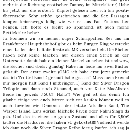
mehr in die Richtung erotischer Fantasy im Mittelalter :) Habe
bis jetzt nur die ersten 3 Kapitel gelesen aber ich bin positiv
überrascht. Sehr schön geschrieben und die Sex Passagen
klingen keineswegs billig wie wir es aus Fan Fictions her
kennen. Ich hoffe es bleibt so spannend, ist auch meine
Bettlektüre hehe*
Ja, kommen wir zu meinen super Schnäppchen. Bei uns am
Frankfurter Hauptbahnhof gibt es beim Burger King versteckt
einen Laden, der halt die Reste als ME verscherbelt. Die Bücher
haben echt keine Macken, nur diesen einen Strich an der
Unterseite, damit halt ein kleiner Markel zu sehen ist und wow,
die Bücher sind übelst günstig. Habe mir leide nur zwei Bücher
gekauft. Der
erste
zweite (OMG ich habe erst jetzt gemerkt
das ich Trottel Band 2 gekauft habe gnaaaa!!! Muss mein Freund
mir morgen halt Band 1 mitbringen....) Band der Silver Dragon
Trilogie und dann noch Steamed, auch von Katie MacAlister.
Beide für jeweils 3,50€!!! Hallo?! Wie geil ist das denn? Ich
glaube einige von euch hätten sich tot kaufen können weil es
auch Juwelen wie Demonica, der letzte Arkadien Band, The
Wisper Island, Lara Adrian, Michelle Raven oder Nalini Singh da
gab. Und das in einem so guten Zustand und alles für 3,50€
(außer die Hardcover, die haben 7€ gekostet)!!! Vielleicht werde
ich dann noch die Silver Dragon Reihe fertig kaufen, ich sag ja