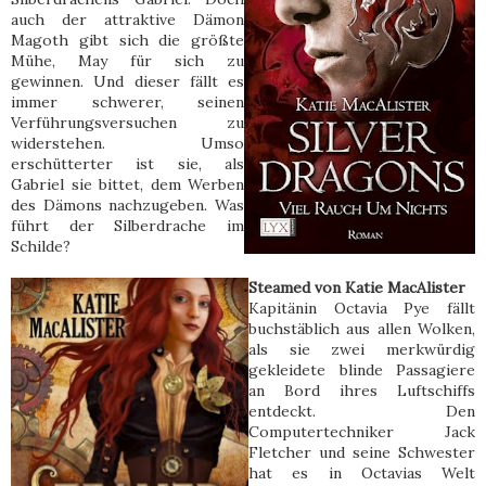
auch der attraktive Dämon
Magoth gibt sich die größte
Mühe, May für sich zu
gewinnen. Und dieser fällt es
immer schwerer, seinen
Verführungsversuchen zu
widerstehen. Umso
erschütterter ist sie, als
Gabriel sie bittet, dem Werben
des Dämons nachzugeben. Was
führt der Silberdrache im
Schilde?
Steamed von Katie MacAlister
Kapitänin Octavia Pye fällt
buchstäblich aus allen Wolken,
als sie zwei merkwürdig
gekleidete blinde Passagiere
an Bord ihres Luftschiffs
entdeckt. Den
Computertechniker Jack
Fletcher und seine Schwester
hat es in Octavias Welt