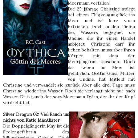
Meermann verfallen!
Die 25-jährige Christine stürzt
bei einem Flugzeugunglück ins
Meer und ist kurz vorm
Ertrinken. Doch in den Tiefen
des Wassers begegnet sie
Undine, die ihr einen Handel
anbietet: Christine darf ihr
Leben behalten, muss aber ihren
Körper mit dem der
Meerjungfrau tauschen. Doch
das Leben im Meer ist
gefährlich. Göttin Gaea, Mutter
von Undine, hat Mitleid mit
Christine und verwandelt sie zurück. Aber alle drei Tage muss
Christine wieder ins Wasser. Doch sie verlangt nicht nur nach
Wasser. Da ist auch der sexy Meermann Dylan, der ihr den Kopf
verdreht hat.
Silver Dragon 02: Viel Rauch um
nichts von Katie MacAlister
Die Doppelgängerin May ist die
Seelengefährtin des
Silberdrachens Gabriel. Doch