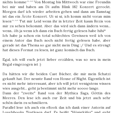
nichts komme^^' Von Montag bis Mittwoch war eine Freundin
bei mir und haben am Di aufm Blink 182 Konzert gerockt.
Morgen darf ich wieder arbeiten gehen und dann am Samstag
ist das ein Ärzte Konzert. Ui ui ui, ich komm nicht voran mim
lesen^^' Tut mir Leid wenn ihr in letzter Zeit kaum Rezis von
mir zu sehen bekommt. Aber das wird sich dann ändern wenn...
wenn.. öh ja wenn ich dann ein Buch fertig gelesen habe hihi*
Ich habe ja schon ein total schlechtes Gewissen weil ich von
einem Autor das Buch noch nicht fertig gelesen habe, aber
gerade ist das Thema so gar nicht mein Ding :/ Und es strengt
hat dieses Format zu lesen, ist ganz komisch das Buch.
Egal, ich will euch jetzt lieber erzählen, was so neu in mein
Regal eingezogen ist :)
Da hätten wir die beiden Cast Bücher, die mir mein Schatzi
gekauft hat. Der neunte Band von House of Night. Eigentlich ist
es nicht mehr interessant, aber ich will jetzt wenigstens wissen
wies ausgeht... geht ja bestimmt nicht mehr soooo lange.
Dann der "zweite" Band von der Mythica Saga, Göttin des
Meeres. Den lese ich auch zur Zeit und bis jetzt auch sehr
schön darin zu schmökern.
Parallel lese ich auch ein eBook das ich dank einer Autorin auf
Lovelybooks Testlesen darf. Es heißt "Hönigkäfer" und geht