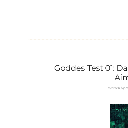
Goddes Test 01: D
Aim
Written by
c