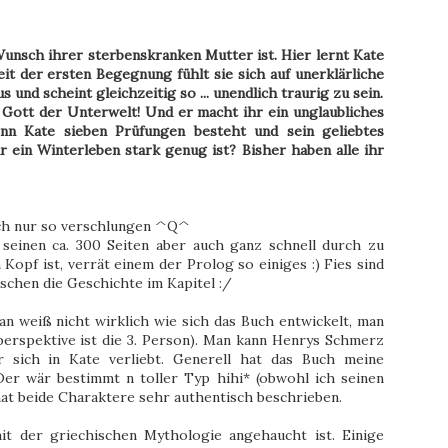
unsch ihrer sterbenskranken Mutter ist. Hier lernt Kate
eit der ersten Begegnung fühlt sie sich auf unerklärliche
 und scheint gleichzeitig so ... unendlich traurig zu sein.
r Gott der Unterwelt! Und er macht ihr ein unglaubliches
nn Kate sieben Prüfungen besteht und sein geliebtes
 ein Winterleben stark genug ist? Bisher haben alle ihr
uch nur so verschlungen ^Q^
t seinen ca. 300 Seiten aber auch ganz schnell durch zu
opf ist, verrät einem der Prolog so einiges :) Fies sind
sschen die Geschichte im Kapitel :/
an weiß nicht wirklich wie sich das Buch entwickelt, man
lperspektive ist die 3. Person). Man kann Henrys Schmerz
 sich in Kate verliebt. Generell hat das Buch meine
Der wär bestimmt n toller Typ hihi* (obwohl ich seinen
hat beide Charaktere sehr authentisch beschrieben.
it der griechischen Mythologie angehaucht ist. Einige