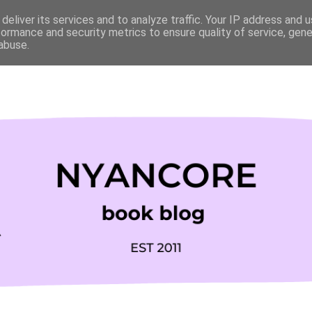
deliver its services and to analyze traffic. Your IP address and 
formance and security metrics to ensure quality of service, gen
abuse.