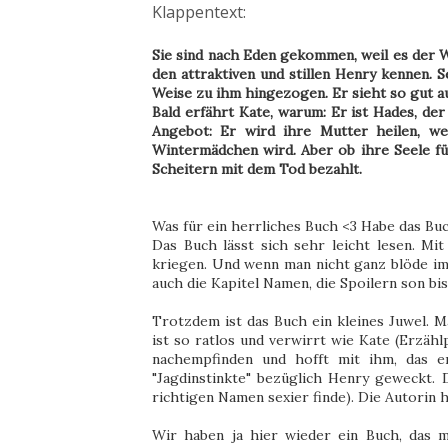
Klappentext:
Sie sind nach Eden gekommen, weil es der W
den attraktiven und stillen Henry kennen. S
Weise zu ihm hingezogen. Er sieht so gut aus
Bald erfährt Kate, warum: Er ist Hades, de
Angebot: Er wird ihre Mutter heilen, we
Wintermädchen wird. Aber ob ihre Seele für
Scheitern mit dem Tod bezahlt.
Was für ein herrliches Buch <3 Habe das B
Das Buch lässt sich sehr leicht lesen. Mi
kriegen. Und wenn man nicht ganz blöde im K
auch die Kapitel Namen, die Spoilern son bi
Trotzdem ist das Buch ein kleines Juwel. M
ist so ratlos und verwirrt wie Kate (Erzäh
nachempfinden und hofft mit ihm, das er
"Jagdinstinkte" bezüglich Henry geweckt. 
richtigen Namen sexier finde). Die Autorin 
Wir haben ja hier wieder ein Buch, das m