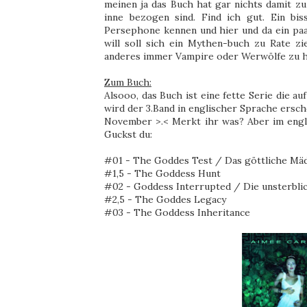
meinen ja das Buch hat gar nichts damit zu 
inne bezogen sind. Find ich gut. Ein bi
Persephone kennen und hier und da ein paa
will soll sich ein Mythen-buch zu Rate z
anderes immer Vampire oder Werwölfe zu
Zum Buch:
Alsooo, das Buch ist eine fette Serie die 
wird der 3.Band in englischer Sprache ersch
November >.< Merkt ihr was? Aber im englis
Guckst du:
#01 - The Goddes Test / Das göttliche Mäd
#1,5 - The Goddess Hunt
#02 - Goddess Interrupted / Die unsterbli
#2,5 - The Goddes Legacy
#03 - The Goddess Inheritance