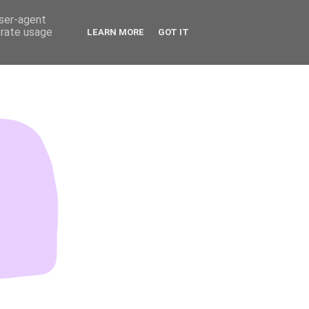
user-agent
erate usage
LEARN MORE
GOT IT