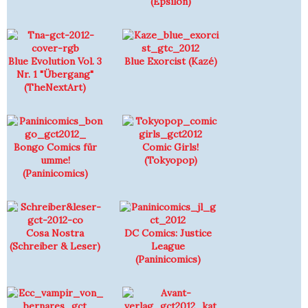
(Epsilon)
Blue Evolution Vol. 3
Blue Exorcist (Kazé)
Nr. 1 "Übergang"
(TheNextArt)
Bongo Comics für
Comic Girls!
umme!
(Tokyopop)
(Paninicomics)
Cosa Nostra
DC Comics: Justice
(Schreiber & Leser)
League
(Paninicomics)