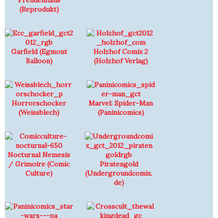
Freudenhaus
(Reprodukt)
Garfield (Egmont
Holzhof Comix 2
Balloon)
(Holzhof Verlag)
Horrorschocker
Marvel: Spider-Man
(Weissblech)
(Paninicomics)
Nocturnal Nemesis
/ Grimoire (Comic
Piratengold
Culture)
(Undergroundcomix.
de)